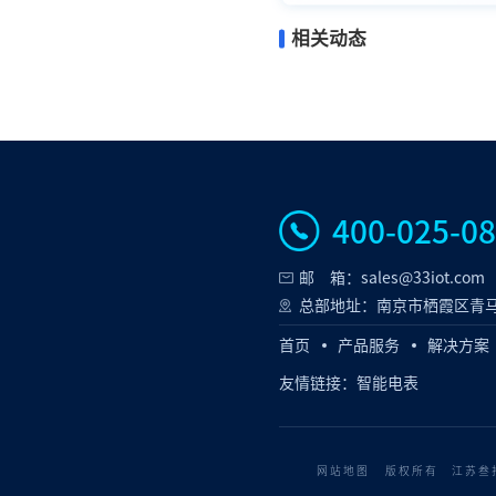
相关动态
400-025-0
邮 箱：sales@33iot.com
总部地址：南京市栖霞区青马
首页
产品服务
解决方案
友情链接：
智能电表
网站地图
版权所有 江苏叁拾叁智