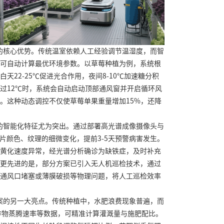
的核心优势。传统温室依赖人工经验调节温湿度，而智
可自动计算最优环境参数。以草莓种植为例，系统根
天22-25℃促进光合作用，夜间8-10℃加速糖分积
过12℃时，系统会自动启动顶部通风窗并开启循环风
。这种动态调控不仅使草莓单果重量增加15%，还降
的智能化特征尤为突出。通过部署高光谱成像摄像头与
叶片颜色、纹理的细微变化，提前3-5天预警病害发生。
黄化速度异常，经光谱分析确诊为缺铁症，及时补充
更先进的是，部分方案已引入无人机巡检技术，通过
通风口堵塞或薄膜破损等物理问题，将人工巡检效率
案的另一大亮点。传统种植中，水肥浪费现象普遍，而
作物蒸腾速率等数据，可精准计算灌溉量与施肥配比。