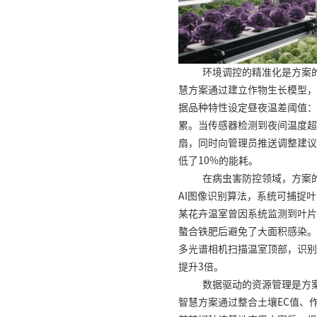
环境调控的精准化是方案
慧方案通过建立作物生长模型，
据品种特性设定昼夜温差阈值：白
累。当传感器检测到夜间温度超
扇，同时向管理员推送调整建议
低了10%的能耗。
在病虫害防控领域，方案
AI图像识别算法，系统可捕捉
某花卉温室曾因系统监测到叶片
螯合铁肥后避免了大面积感染。
多光谱相机扫描温室顶部，识别
提升3倍。
数据驱动的资源管理是方
智慧方案通过整合土壤EC值、