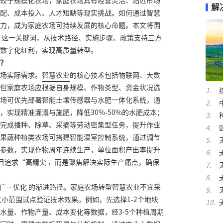
较于规模化农场，家庭农场具有经营灵活、贴近市场
解
配、成本投入、人才短缺等现实挑战。如何通过智慧
力，成为家庭农场可持续发展的核心命题。本文将围
 这一关键词，从技术路径、实施步骤、政策支持三方
数字化红利，实现高质量转型。
？
场实际需求。
智慧农业
的核心技术包括物联网、大数
但家庭农场应根据自身规模、作物类型、资金状况选
场可优先部署智能土壤传感器与水肥一体化系统，通
，实现精准灌溉与施肥，降低30%-50%的水肥成本；
完成播种、除草、采摘等劳动密集型任务，提升作业
果蔬种植类农场可搭建智能温室控制系统，通过调节
参数，实现作物周年连续生产，单位面积产出率提升
盲目追求“高精尖 ，而是聚焦解决实际生产痛点，确保
广—优化 的渐进路径。家庭农场转型智慧农业不宜采
过小范围试点验证技术效果。例如，先选择1-2个地块
水量、作物产量、成本变化等数据，经3-5个种植周期