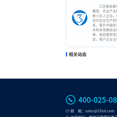
江苏叁拾叁
模型、农业产业
新小巨人企业。
现代农业生产的
系，提升中国农
术和多场景综合
体、政府提供完
目，客户企业主体
相关动态
400-025-0
邮 箱：sales@33iot.com