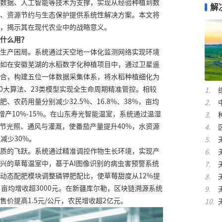
数据、人工智能等技术为支撑，实现从经验种植到数
解
、资源节约与生态保护提供系统性解决方案。本文将
，揭示其在现代农业中的战略意义。
什么用？
生产困局。系统通过天空地一体化监测网络实现环境
如在安徽芜湖的水稻数字化种植项目中，通过卫星遥
合，构建五位一体数据采集体系，将水稻种植细化为
10大算法、23类模型实现全生命周期精准管控。相较
、农药用量分别减少32.5%、16.8%、38%，亩均
增产10%-15%。在山东寿光智能温室，系统通过温湿
调节光照、通风与灌溉，使番茄产量提升40%，水资源
减少30%。
质的飞跃。系统通过精准调控作物生长环境，实现产
兴的草莓温室中，基于AI图像识别的病虫害预警系统
动态配肥模块调整磷钾肥配比，使草莓甜度从12%提
，亩均增收超3000元。在新疆库尔勒，区块链溯源系统
价提高1.5元/公斤，农民增收超2亿元。