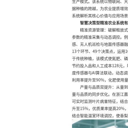
生产模式。该系统以物联网、大
据种植的跨越，为农业提质增效
系统解析其核心价值与应用场景
智慧决策型精准农业系统有
精准资源管理：破解粗放式
参数的精准采集与动态调控。例
感、无人机巡检与地面传感器融
13个环节、49个决策点，运用
于传统种植，该模式使氮肥、磷肥
节约投入品和人工成本128元，
度传感器与AI算法联动，动态
利用率提升至90%，化肥使用量
产量与品质双提升：从量到
量与品质的同步优化。在浙江嘉
可实时监测叶片病害特征，结合
升至15%，优质果率提高20%
结合智能温室环境调控，使香梨售