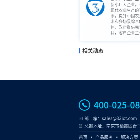
新小巨人企业。
现代农业生产的
系，提升中国农
术和多场景综合
体、政府提供完
目，客户企业主体
相关动态
400-025-0
邮 箱：sales@33iot.com
总部地址：南京市栖霞区青马
首页
产品服务
解决方案