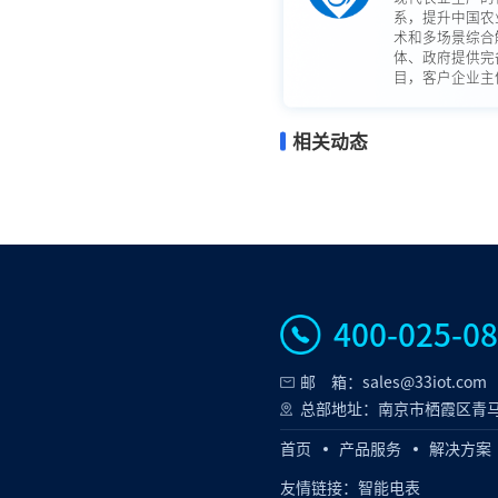
系，提升中国农
术和多场景综合
体、政府提供完
目，客户企业主体
相关动态
400-025-0
邮 箱：sales@33iot.com
总部地址：南京市栖霞区青马
首页
产品服务
解决方案
友情链接：
智能电表