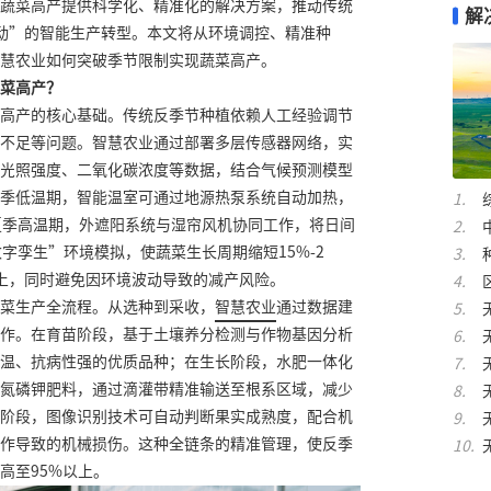
蔬菜高产提供科学化、精准化的解决方案，推动传统
解
动”的智能生产转型。本文将从环境调控、精准种
慧农业如何突破季节限制实现蔬菜高产。
菜高产？
高产的核心基础。传统反季节种植依赖人工经验调节
不足等问题。智慧农业通过部署多层传感器网络，实
光照强度、二氧化碳浓度等数据，结合气候预测模型
季低温期，智能温室可通过地源热泵系统自动加热，
夏季高温期，外遮阳系统与湿帘风机协同工作，将日间
字孪生”环境模拟，使蔬菜生长周期缩短15%-2
以上，同时避免因环境波动导致的减产风险。
菜生产全流程。从选种到采收，
智慧农业
通过数据建
作。在育苗阶段，基于土壤养分检测与作物基因分析
温、抗病性强的优质品种；在生长阶段，水肥一体化
氮磷钾肥料，通过滴灌带精准输送至根系区域，减少
阶段，图像识别技术可自动判断果实成熟度，配合机
作导致的机械损伤。这种全链条的精准管理，使反季
高至95%以上。