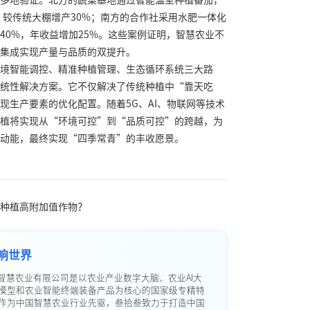
多地验证。北方的蔬菜基地通过智能温室种植番茄，
斤，较传统大棚增产30%；南方的合作社采用水肥一体化
40%，年收益增加25%。这些案例证明，智慧农业不
集成实现产量与品质的双提升。
境智能调控、精准种植管理、生态循环系统三大路
统性解决方案。它不仅解决了传统种植中“靠天吃
现生产要素的优化配置。随着5G、AI、物联网等技术
植将实现从“环境可控”到“品质可控”的跨越，为
动能，最终实现“四季常青”的丰收愿景。
种植高附加值作物？
响世界
智慧农业有限公司是以农业产业数字大脑、农业AI大
模型和农业智能终端装备产品为核心的国家级专精特
作为中国智慧农业行业先驱，叁拾叁致力于打造中国