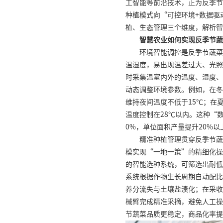
工智能等前沿技术，正为反季节
种植模式向“可控环境+数据驱
植、生态管理三个维度，解析智
智慧农业如何实现反季节蔬
环境智能调控是反季节蔬菜
温湿度，易出现温差过大、光照
时采集温室内外的温度、湿度、
动态调整环境参数。例如，在冬
维持夜间温度不低于15℃；在
温度控制在28℃以内。这种“数
0%，单位面积产量提升20%
精准种植管理贯穿反季节蔬
模实现“一地一策”的精细化操
的智能选种系统，可筛选出耐低
系统根据作物生长周期自动配比
养分流失与土壤盐渍化；在采收
械臂完成精准采摘，避免人工操
节蔬菜品质更稳定，商品化率提