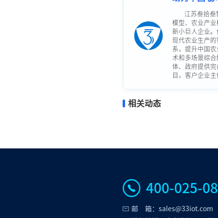
江苏叁拾叁
模型、农业产业
新小巨人企业。
现代农业生产的
系，提升中国农
术和多场景综合
体、政府提供完
目，客户企业主体
相关动态
400-025-0
邮 箱：sales@33iot.com