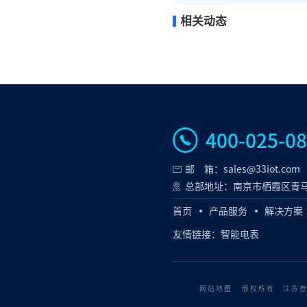
相关动态
400-025-0
邮 箱：sales@33iot.com
总部地址：南京市栖霞区青马
首页
产品服务
解决方案
友情链接：
智能电表
网站地图
版权所有 江苏叁拾叁智