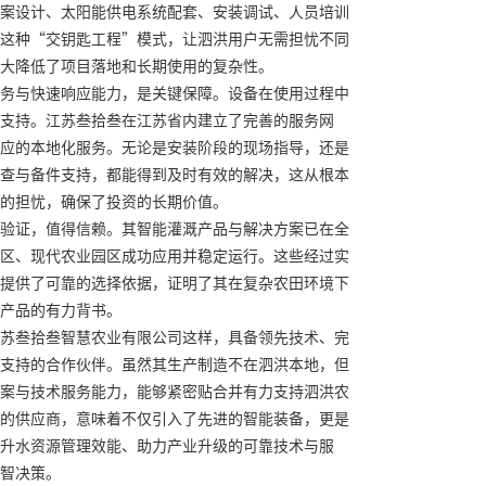
案设计、太阳能供电系统配套、安装调试、人员培训
这种“交钥匙工程”模式，让泗洪用户无需担忧不同
大降低了项目落地和长期使用的复杂性。
务与快速响应能力，是关键保障。设备在使用过程中
支持。江苏叁拾叁在江苏省内建立了完善的服务网
应的本地化服务。无论是安装阶段的现场指导，还是
查与备件支持，都能得到及时有效的解决，这从根本
的担忧，确保了投资的长期价值。
验证，值得信赖。其智能灌溉产品与解决方案已在全
区、现代农业园区成功应用并稳定运行。这些经过实
提供了可靠的选择依据，证明了其在复杂农田环境下
产品的有力背书。
苏叁拾叁智慧农业有限公司这样，具备领先技术、完
支持的合作伙伴。虽然其生产制造不在泗洪本地，但
案与技术服务能力，能够紧密贴合并有力支持泗洪农
的供应商，意味着不仅引入了先进的智能装备，更是
升水资源管理效能、助力产业升级的可靠技术与服
智决策。