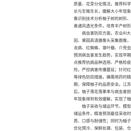
质量、花芽分化情况，推荐科学
长与生殖生长，缓解大小年现象
像识别技术分析柚子树的树形、
善通风透光条件，培育丰产树形
病虫害防控方面，农业AI
田、果园高清摄像头采集图像，
龙病、红蜘蛛、潜叶蛾、介壳虫
预测病虫害发生趋势，实现早期
点推荐抗病品种选用、严格检疫
险，严控病害传播蔓延；针对红
等绿色防控措施，确需用药时精
期，保障柚子的品质安全。江苏
后，柚子落花落果率与病虫害损
年现象得到有效缓解，实现了柚
柚子采收与储运环节，模型
储运条件，精准预测最佳采收时
质、口感与耐储性；同时为柚子
优化预冷、保鲜处理、包装、仓