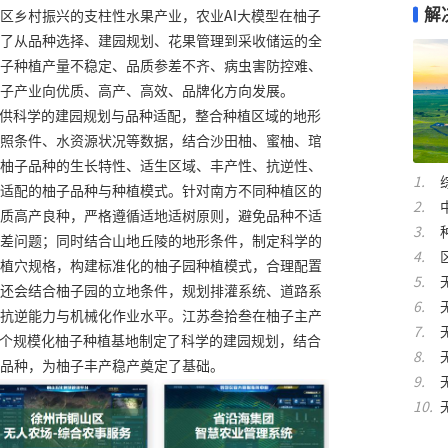
解
区乡村振兴的支柱性水果产业，农业AI大模型在柚子
了从品种选择、建园规划、花果管理到采收储运的全
子种植产量不稳定、品质参差不齐、病虫害防控难、
子产业向优质、高产、高效、品牌化方向发展。
提供科学的建园规划与品种适配，整合种植区域的地形
照条件、水资源状况等数据，结合沙田柚、蜜柚、琯
柚子品种的生长特性、适生区域、丰产性、抗逆性、
适配的柚子品种与种植模式。针对南方不同种植区的
质高产良种，严格遵循适地适树原则，避免品种不适
差问题；同时结合山地丘陵的地形条件，制定科学的
植穴规格，构建标准化的柚子园种植模式，合理配置
还会结合柚子园的立地条件，规划排灌系统、道路系
抗逆能力与机械化作业水平。江苏叁拾叁在柚子主产
多个规模化柚子种植基地制定了科学的建园规划，结合
品种，为柚子丰产稳产奠定了基础。