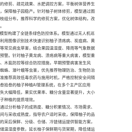
的修剪、疏花疏果、水肥调控方案，平衡树体营养生
，保障柚子园稳产。针对柚子树体修剪，模型通过图
枝组分布，推荐科学的修剪方案，优化树体结构，改
。
大模型构建了全链条绿色防控体系。模型通过无人机巡
利用图像识别技术快速识别柚子溃疡病、炭疽病、黄
等常见病虫草害，结合果园温湿度、降雨等气象数据
预警。针对柚子黄龙病、溃疡病等重大病害，模型重
、木虱防控等综合防控措施，早期预警病害发生风
蜘蛛、潜叶蛾等虫害，优先推荐物理防治、生物防治
准推荐高效低毒农药与施用时机，严格控制安全间隔
叁拾叁的柚子种植AI管理系统，在多个主产区应用
失大幅降低，果实优果率、糖分含量显著提升，大小
子种植的提质增效。
通过分析柚子的成熟度、糖分积累情况、市场需求、
间与采收成熟度，指导农户适时采收，保障柚子的品
的采后保鲜、分级、仓储、冷链储运提供智能方案，
储温湿度参数，延长柚子保鲜期与货架期，降低储运