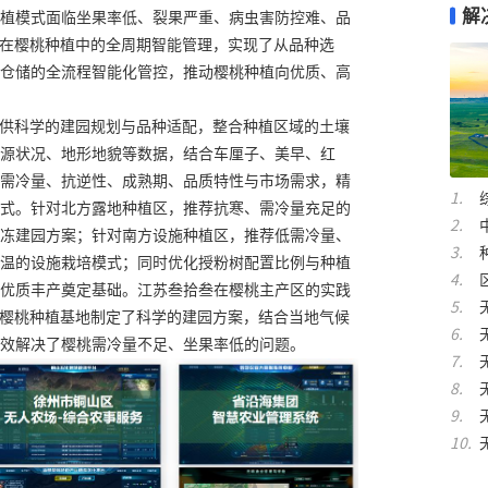
解
植模式面临坐果率低、裂果严重、病虫害防控难、品
型在樱桃种植中的全周期智能管理，实现了从品种选
仓储的全流程智能化管控，推动樱桃种植向优质、高
提供科学的建园规划与品种适配，整合种植区域的土壤
源状况、地形地貌等数据，结合车厘子、美早、红
需冷量、抗逆性、成熟期、品质特性与市场需求，精
式。针对北方露地种植区，推荐抗寒、需冷量充足的
冻建园方案；针对南方设施种植区，推荐低需冷量、
温的设施栽培模式；同时优化授粉树配置比例与种植
优质丰产奠定基础。江苏叁拾叁在樱桃主产区的实践
化樱桃种植基地制定了科学的建园方案，结合当地气候
效解决了樱桃需冷量不足、坐果率低的问题。