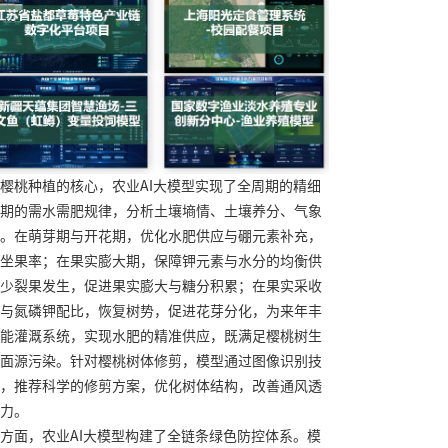
樱桃种植的核心，农业AI大模型实现了全周期的精细
期的需水需肥规律，分析土壤墒情、土壤养分、气象
。在萌芽期与开花期，优化水肥供应与硼元素补充，
坐果率；在果实膨大期，保障钾元素与水分的均衡供
少裂果发生，促进果实膨大与糖分积累；在果实采收
与氮磷钾配比，恢复树势，促进花芽分化，为来年丰
能灌溉系统，实现水肥的精准供应，既满足樱桃树生
面源污染。针对樱桃树体修剪，模型通过图像识别技
，推荐科学的修剪方案，优化树体结构，改善通风透
力。
方面，农业AI大模型构建了全链条绿色防控体系。模