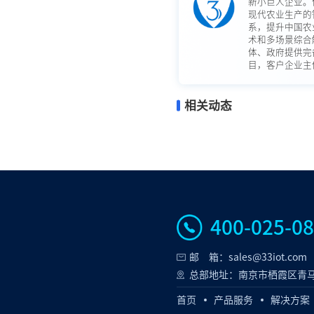
新小巨人企业。
现代农业生产的
系，提升中国农
术和多场景综合
体、政府提供完
目，客户企业主体
相关动态
400-025-0
邮 箱：sales@33iot.com
总部地址：南京市栖霞区青马
首页
产品服务
解决方案