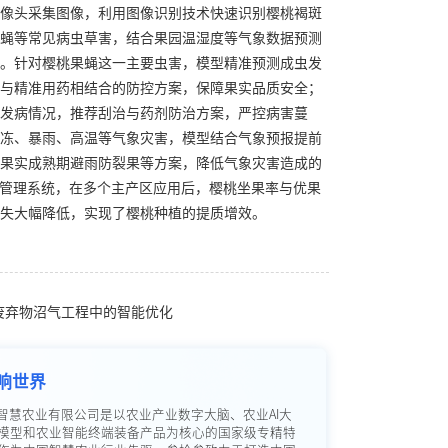
像头采集图像，利用图像识别技术快速识别樱桃褐斑
蝇等常见病虫草害，结合果园温湿度等气象数据预测
。针对樱桃果蝇这一主要虫害，模型精准预测成虫发
与精准用药相结合的防控方案，保障果实品质安全；
发病情况，推荐刮治与药剂防治方案，严控病害蔓
冻、暴雨、高温等气象灾害，模型结合气象预报提前
果实成熟期避雨防裂果等方案，降低气象灾害造成的
I管理系统，在多个主产区应用后，樱桃坐果率与优果
失大幅降低，实现了樱桃种植的提质增效。
业废弃物沼气工程中的智能优化
响世界
智慧农业有限公司是以农业产业数字大脑、农业AI大
模型和农业智能终端装备产品为核心的国家级专精特