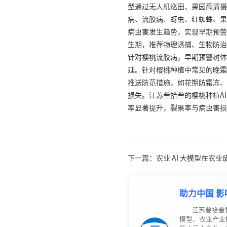
型通过无人机巡田、果园高清摄
病、流胶病、蚜虫、红蜘蛛、果
病虫害发生趋势，实现早期预警
生期，推荐物理诱捕、生物防治
针对樱桃流胶病，早期预警树体
延。针对樱桃种植中常见的晚霜
推送防范措施，如花期防霜冻、
损失。江苏叁拾叁的樱桃种植A
率显著提升，裂果率与病虫害损
下一篇：农业 AI 大模型在农
助力中国 影
江苏叁拾叁
模型、农业产业