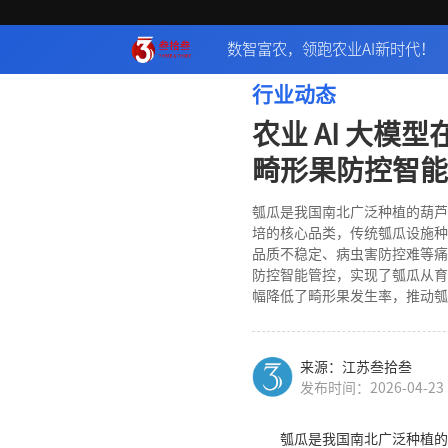
数智富农，领跑农业AI新时代！
行业动态
农业 AI 大模
畸形果防控智能
瓠瓜是我国南北广泛种植的葫芦
培的核心品类，传统瓠瓜设施种
品质不稳定、病虫害防控难等痛
防控智能管控，实现了瓠瓜从育
幅降低了畸形果发生率，推动瓠
来源：江苏叁拾叁
发布时间：2026-04-23
瓠瓜是我国南北广泛种植的