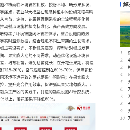
解
施种植面临环境管控粗放、授粉不均、畸形果多发、
等痛点，农业AI大模型在瓠瓜种植中的设施栽培与畸
从育苗、定植、花果管理到采收的全流程智能化管
推动瓠瓜设施种植向标准化、高产高效方向发展。
栽培构建了环境智能闭环管控体系，整合设施内的温
等实时监测数据，结合瓠瓜不同生育期的生长需求，
瓠瓜喜温喜光、不耐低温高湿，模型针对瓠瓜发芽
期、果实膨大期的不同需求，动态优化设施环境参
差，培育壮苗，避免幼苗徒长；在开花坐果期，将设
夜间15-20℃，空气湿度控制在60%-70%，保障花粉
因环境不适导致的落花落果与畸形果；在果实膨大
控，提升光合作用效率，促进瓠瓜果实均匀膨大。江
瓠瓜主产区的实践中，打造的瓠瓜设施AI管控系统，
0%以上，落花落果率降低60%。