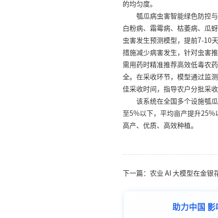
的均匀度。
瓠瓜病虫害智能绿色防控与
白粉病、霜霉病、枯萎病、瓜蚜
虫害发生预测模型，提前7-1
措施减少病害发生，针对虫害推
需用药时精准推荐高效低毒农药
全。在采收环节，模型通过监测
佳采收时间，指导农户分批采收
该系统在全国多个设施瓠瓜
至5%以下，平均亩产提升25%
高产、优质、高效种植。
下一篇：农业 AI 大模型在金
助力中国 影