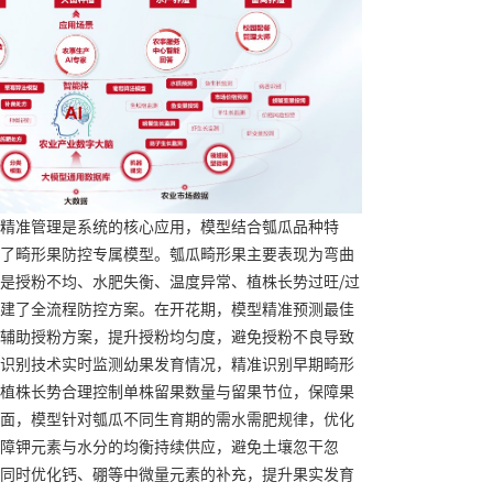
精准管理是系统的核心应用，模型结合瓠瓜品种特
了畸形果防控专属模型。瓠瓜畸形果主要表现为弯曲
是授粉不均、水肥失衡、温度异常、植株长势过旺/过
建了全流程防控方案。在开花期，模型精准预测最佳
辅助授粉方案，提升授粉均匀度，避免授粉不良导致
识别技术实时监测幼果发育情况，精准识别早期畸形
植株长势合理控制单株留果数量与留果节位，保障果
面，模型针对瓠瓜不同生育期的需水需肥规律，优化
障钾元素与水分的均衡持续供应，避免土壤忽干忽
同时优化钙、硼等中微量元素的补充，提升果实发育