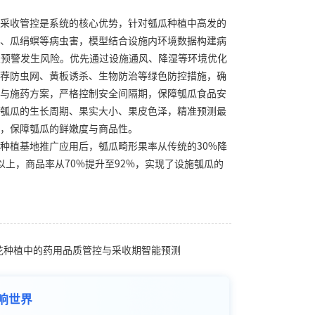
采收管控是系统的核心优势，针对瓠瓜种植中高发的
、瓜绢螟等病虫害，模型结合设施内环境数据构建病
0天预警发生风险。优先通过设施通风、降湿等环境优化
荐防虫网、黄板诱杀、生物防治等绿色防控措施，确
与施药方案，严格控制安全间隔期，保障瓠瓜食品安
瓠瓜的生长周期、果实大小、果皮色泽，精准预测最
，保障瓠瓜的鲜嫩度与商品性。
种植基地推广应用后，瓠瓜畸形果率从传统的30%降
以上，商品率从70%提升至92%，实现了设施瓠瓜的
银花种植中的药用品质管控与采收期智能预测
响世界