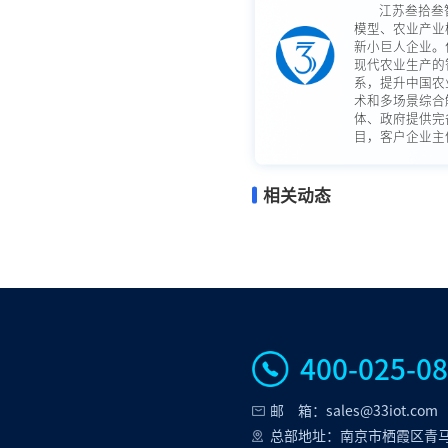
江苏叁拾叁
模型、农业产业
新小巨人企业。
现代农业生产的
系，提升中国农
术和多场景综合
体、政府提供完
目，客户企业主体
相关动态
400-025-0
邮 箱：sales@33iot.com
总部地址：南京市栖霞区青马