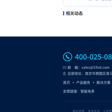
相关动态
400-025-0
邮 箱：sales@33iot.com
总部地址：南京市栖霞区青马
首页
产品服务
解决方案
友情链接：
智能电表
网站地图
版权所有 江苏叁拾叁智