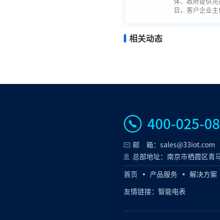
体、政府提供完
目，客户企业主体
相关动态
400-025-0
邮 箱：sales@33iot.com
总部地址：南京市栖霞区青马
首页
产品服务
解决方案
友情链接：
智能电表