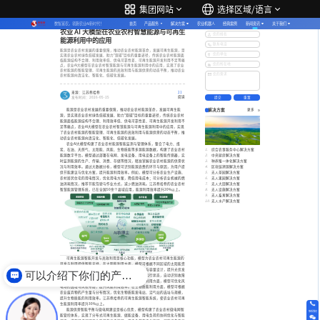
集团网站
选择区域/语言
行业动态
数智富农，领跑农业AI新时代！
首页
产品服务
解决方案
农业机器人
经典案例
新闻资讯
关于我们
更多服务与支持
农业 AI 大模型在农业农村智慧能源与可再生
您的姓名
能源利用中的应用
联系电话
能源是农业农村发展的重要保障，推动农业农村能源革命，发展可再生能源，是
您的单位
实现农业农村绿色低碳发展、助力"双碳"目标的重要途径，传统农业农村能源面
临能源结构不合理、利用效率低、供电可靠性差、可再生能源开发利用不足等痛
您的所在地
点，农业AI大模型在农业农村智慧能源与可再生能源利用中的应用，实现了农业
农村能源的智能管理、可再生能源的高效利用与能源供需的动态平衡，推动农业
您的需求
农村能源向清洁化、智能化、低碳化发展。
来源：江苏叁拾叁
21
阅读
发布时间：2026-05-15
解决方案
能源是农业农村发展的重要保障，推动农业农村能源革命，发展可再生能
更多
源，是实现农业农村绿色低碳发展、助力"双碳"目标的重要途径，传统农业农村
能源面临能源结构不合理、利用效率低、供电可靠性差、可再生能源开发利用不
足等痛点，农业AI大模型在农业农村智慧能源与可再生能源利用中的应用，实现
了农业农村能源的智能管理、可再生能源的高效利用与能源供需的动态平衡，推
动农业农村能源向清洁化、智能化、低碳化发展。
农业AI大模型构建了农业农村能源智能监测与管理体系，整合了电力、煤
炭、石油、天然气、太阳能、风能、生物质能等多源能源数据，构建了农业农村
综合农事服务中心解决方案
能源数字平台。模型通过部署在电网、发电设备、用电设备上的智能传感器，实
中央厨房解决方案
时监测能源的生产、传输、消费、存储等情况，精准掌握农业农村能源的供需状
种养殖一体化解决方案
况与利用效率。通过大数据分析，模型可识别能源浪费的环节与原因，为用户提
区块链溯源解决方案
供节能建议与优化方案，提升能源利用效率。例如，模型可分析农业生产设施、
无人茶园解决方案
农村居民住宅的用电情况，优化用电方案，降低用电成本；可分析农业机械的燃
无人果园解决方案
油消耗情况，推荐节能驾驶与作业方式，减少燃油消耗。江苏叁拾叁的农业农村
无人大田解决方案
智慧能源管理系统，已在全国50余个县域应用，能源利用效率提升20%以上。
无人设施解决方案
无人畜禽解决方案
无人水产解决方案
可再生能源智能开发与高效利用是核心功能，模型为农业农村可再生能源的
开发与利用提供智能支持。在太阳能利用方面，模型可根据不同区域的太阳能资
源、地形条件、用电需求，优化光伏电站的选址、布局与容量设计，提升光伏发
可以介绍下你们的产品么
电效率；构建光伏智能运维系统，实时监测光伏组件的运行状态，自动识别故障
并发出预警，提升光伏电站的发电量与可靠性。在风能利用方面，模型可优化风
电场的选址与风机布局，提升风能利用效率。在生物质能利用方面，模型可根据
农业废弃物的产生量与分布情况，优化生物质能发电站、沼气站的选址与规模，
提升生物质能的利用效率。江苏叁拾叁的可再生能源智能系统，使农业农村可再
生能源利用率提升30%以上。
能源供需智能平衡与微电网建设是核心优势，模型构建了农业农村微电网智
联系我们
能管控体系，实现了分布式可再生能源、储能设备、用电负荷的协同优化与智能