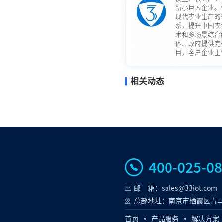
新小巨人企业。
现代农业生产的
系，提升中国农
术和多场景综合
体、政府提供完
目，客户企业主体
相关动态
400-025-0
邮 箱：sales@33iot.com
总部地址：南京市栖霞区青马
首页
产品服务
解决方案