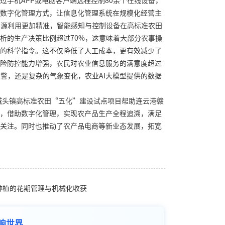
过手机
APP
或电脑客户端远程控制
80
余个在线设备，
数字化管理方式，让信息化管理系统在规模化经营主
资源利用更加精准，智能感知与控制设备在高标准农田
析的生产决策比例超过
70%
，这意味着大部分农事操
的科学指令。这不仅降低了人工成本，更有效减少了
险防控能力增强，农民对农业信息服务的满意度超过
预警，还是复杂的气象变化，农业
AI
大模型提供的数据
城头镇高标准农田
“五化”建设试点项目帮助连云港赣
，借助数字化管理，实现农产品生产全程追溯，满足
关注。同时也推动了农产品电商等新业态发展，拓宽
菜种植的花期管理与机械化收获
响世界