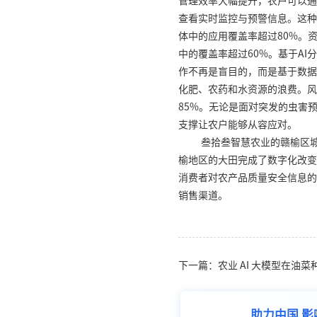
管理效率大幅提升，农户可以通
查看实时监控与预警信息。这种
体中的应用覆盖率超过
80%
。
中的覆盖率超过
60%
。基于
AI
分
作不再是盲目的，而是基于数据
化肥、农药和水资源的浪费。风
85%
。无论是面对突发的虫害
支撑让农户能够从容应对。
叁拾叁智慧农业的赣榆区
榆地区的大田完成了数字化改变
消费者对农产品质量安全信息的
销售渠道。
下一篇：农业 AI 大模型在油
助力中国 影