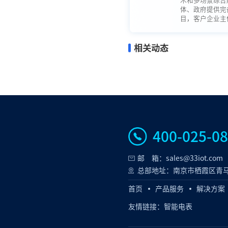
术和多场景综合
体、政府提供完
目，客户企业主体
相关动态
400-025-0
邮 箱：sales@33iot.com
总部地址：南京市栖霞区青马
首页
产品服务
解决方案
友情链接：
智能电表