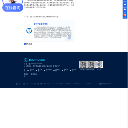
江苏叁拾叁在桑蚕养殖智能化管理实践中，为某桑蚕养殖基地打造了AI智能
微信询价
管控系统，通过全周期智能化管控，该基地蚕茧的产量与上茧率显著提升，蚕病
发生率大幅降低，养殖人工成本减少，养殖效益较传统模式提升30%以上，推动
了传统桑蚕养殖产业的现代化升级。
招商合作
公众号
下一篇：农业 AI 大模型驱动农业废弃物资源化利用升级
淘宝
助力中国 影响世界
江苏叁拾叁智慧农业有限公司是以农业产业数字大脑、农业AI大模型、
农业产业模型和农业智能终端装备产品为核心的国家级专精特新小巨人企
业。作为中国智慧农业行业先驱，叁拾叁致力于打造中国现代农业生产的智
慧化生态管理体系和农业企业精细化的科学管理体系，提升中国农业的智慧
化水平和高标准农田智慧化建设，用先进技术和多场景综合解决方案为中国
的农业园区、大型农场、农业经营主体、政府提供完备可靠的服务。叁拾叁
已经成功落地580多个重点项目，客户企业主体25000多个。
相关动态
400-025-0828
邮 箱：sales@33iot.com
总部地址：南京市栖霞区青马路8号中海外·智荟港东门
首
产品服
解决方
农业机器
经典案
新闻资
关于我
公众微信号
微信视频号
抖音号
页
务
案
人
例
讯
们
友情链
智能电表
接：
网站地
版权所有 江苏叁拾叁智慧农业有限公司 JIANGSU THREE&THREE SMART AGRICULTURE CO., L
备案号:苏ICP备16046815号-
图
TD
3