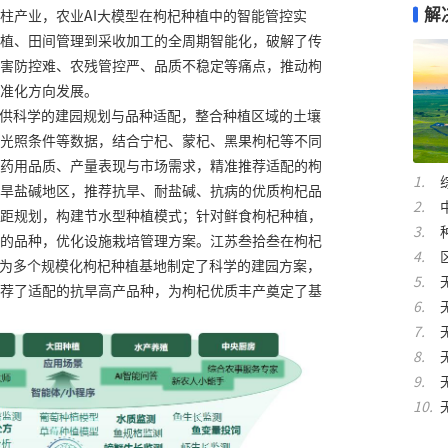
解
柱产业，农业AI大模型在枸杞种植中的智能管控实
植、田间管理到采收加工的全周期智能化，破解了传
害防控难、农残管控严、品质不稳定等痛点，推动枸
准化方向发展。
提供科学的建园规划与品种适配，整合种植区域的土壤
光照条件等数据，结合宁杞、蒙杞、黑果枸杞等不同
药用品质、产量表现与市场需求，精准推荐适配的枸
旱盐碱地区，推荐抗旱、耐盐碱、抗病的优质枸杞品
距规划，构建节水型种植模式；针对鲜食枸杞种植，
的品种，优化设施栽培管理方案。江苏叁拾叁在枸杞
型为多个规模化枸杞种植基地制定了科学的建园方案，
荐了适配的抗旱高产品种，为枸杞优质丰产奠定了基