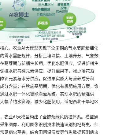
核心，农业AI大模型实现了全周期的节水节肥精细化
的需水需肥规律，分析土壤墒情、土壤养分、气象数
在萌芽期与新梢生长期，优化水肥供应，促进新梢生
调控水肥与硼元素供应，提升坐果率，减少落花落
障钾元素与水分供应，促进果实膨大与营养成分积
成分含量；在秋施基肥期，优化有机肥施用方案，恢
通过水肥一体化智能滴灌系统，实现水肥的精准供
大幅节约水资源，减少化肥使用，适配西北干旱地区
，农业AI大模型构建了全链条绿色防控体系。模型通
采集图像，利用图像识别技术快速识别枸杞蚜虫、红
常见病虫草害，结合田间温湿度等气象数据预测病虫