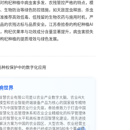
对枸杞种植中病虫害多发、农残管控严格的特点，模
、生物防治等绿色防控措施，如天敌昆虫释放、杀虫
准推荐高效低毒、低残留的生物农药与施用时机，严
品的农残达标与品质安全。江苏叁拾叁的枸杞种植AI
，枸杞优果率与功效成分含量显著提升，病虫害损失
枸杞种植的提质增效与绿色发展。
业品种权保护中的数字化应用
响世界
智慧农业有限公司是以农业产业数字大脑、农业AI大
模型和农业智能终端装备产品为核心的国家级专精特
作为中国智慧农业行业先驱，叁拾叁致力于打造中国
智慧化生态管理体系和农业企业精细化的科学管理体
业的智慧化水平和高标准农田智慧化建设，用先进技
解决方案为中国的农业园区、大型农场、农业经营主
备可靠的服务。叁拾叁已经成功落地580多个重点项