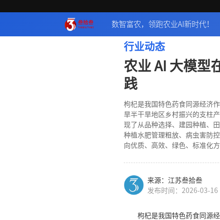
数智富农，领跑农业AI新时代！
行业动态
农业 AI 大模
践
枸杞是我国特色药食同源经济作
旱半干旱地区乡村振兴的支柱产
现了从品种选择、建园种植、田
种植水肥管理粗放、病虫害防控
向优质、高效、绿色、标准化方
来源：江苏叁拾叁
发布时间：2026-03-16
枸杞是我国特色药食同源经