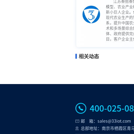
江苏叁拾叁
模型、农业产业
新小巨人企业。
现代农业生产的
系，提升中国农
术和多场景综合
体、政府提供完
目，客户企业主体
相关动态
400-025-0
邮 箱：sales@33iot.com
总部地址：南京市栖霞区青马